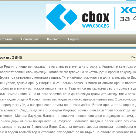
 статии
Популярни
Контакт
English
Суонзи ; 2 ДНБ
Da
 Рединг с нищо не показва, че има място в елита на страната. Критиките към този о
овергаят всички свои критици. Тогава те гостуваха на "Ийстлъндс" и броени секунди не
ермът са свързани с неговата защита. Тя е най-пропускливата в цялата английска Ви
вен успех, дошъл срещу Евертън с 2:1. bet365 bonus. В много от своите срещи възпи
обности и винаги изпускаха инициативата. Тази липса на характер със сигурност в д
 към Чемпиъншип. Още от сега започва ясно да се вижда границата между тях и остан
 се нуждае от цели 6 точки, които изглеждат истинско предизвикателство. Още по-лош
7 поредни загуби, а настроението в тима не е никак добро. В тази среща те са опрени 
а крайност. След раздялата с Брендън Роджърс всички очакваха "този проект" да зап
 човек - Михаел Лаудрун. Датският специалист внесе нови идеи в редиците на тима, 
-силен дори от онзи по времето на Роджърс. Голямата звезда в селекцията без съм
 стандарти, сума от 2 милиона Евро. Само за няколко месеца неговата трансферна с
 е и водещ голмайстор в страната. "Лебедите" са на върха на своите възможности и