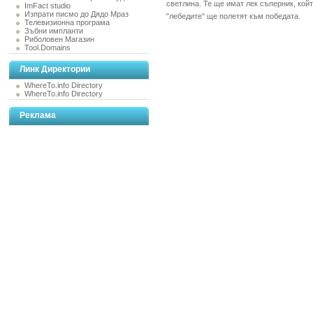
светлина. Те ще имат лек съперник, кой
ImFact studio
Изпрати писмо до Дядо Мраз
"лебедите" ще полетят към победата.
Телевизионна програма
Зъбни импланти
Риболовен Магазин
Tool.Domains
Линк Директории
WhereTo.info Directory
WhereTo.info Directory
Реклама