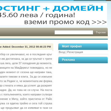
Моят профил
te Added: December 31, 2012 08:46:23 PM
Вход
|
Регистрация
тбор се увеличават, но в последния кръг
 им достигнаха, за да си тръгнат с трите
Реклама
сша лига, цели 37 попадения до момента.
таниците на МакДермът повеждаха, но не
аден момент от сезона ще направи така,
алите тимове в елита. За да се измъкне
ото за Рединг е, че моментната им форма
до стената и няма да успеят да разкрият
адне. Да, но това не се случи. На поста
а с попълненията, които направи сътвори
нение е Мичу, който пристигна от Райо
ума се вдигна тройно и сега той струва
 ще продължат да се изявяват в тази си