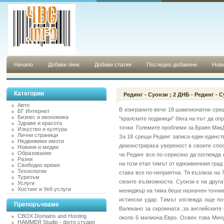
Начало
Добави линк
Добави статия
Последно добавени
Нови
Категории
Рединг - Суонзи ; 2 ДНБ - Рединг - 
Авто
В изиграните вече 18 шампионатни срещи
БГ Интернет
Бизнес и икономика
"кралските поданици" бяха на път да опр
Здраве и красота
точки. Големите проблеми за Браян МакД
Изкуство и култура
Лични страници
За 18 срещи Рединг записа един единст
Недвижими имоти
демонстрираха увереност в своите спос
Новини и медии
Образование
че Рединг все по-сериозно да поглежда
Разни
на този етап тимът от едноименния град
Свободно време
Технологии
става все по-неприятна. Тя възлиза на 
Туризъм
своите възможности. Суонзи е на другат
Услуги
Хостинг и Уеб услуги
мениджър на тима беше назначен точният
истински удар. Тимът изглежда още по
Препоръчваме
Валекано за скромната ,за английските
CBOX Domains and Hosting
около 6 милиона Евро. Освен това Мичу
HAMMER Studio - фото студио