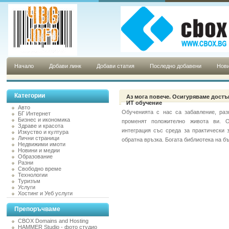
Начало
Добави линк
Добави статия
Последно добавени
Нови
Категории
Аз мога повече. Осигуряваме дост
ИТ обучение
Авто
Обученията с нас са забавление, раз
БГ Интернет
Бизнес и икономика
променят положително живота ви. 
Здраве и красота
интеграция със среда за практически 
Изкуство и култура
Лични страници
обратна връзка. Богата библиотека на бъ
Недвижими имоти
Новини и медии
Образование
Разни
Свободно време
Технологии
Туризъм
Услуги
Хостинг и Уеб услуги
Препоръчваме
CBOX Domains and Hosting
HAMMER Studio - фото студио