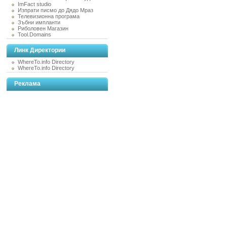
ImFact studio
Изпрати писмо до Дядо Мраз
Телевизионна програма
Зъбни импланти
Риболовен Магазин
Tool.Domains
Линк Директории
WhereTo.info Directory
WhereTo.info Directory
Реклама