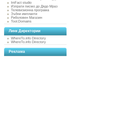
ImFact studio
Изпрати писмо до Дядо Мраз
Телевизионна програма
Зъбни импланти
Риболовен Магазин
Tool.Domains
Линк Директории
WhereTo.info Directory
WhereTo.info Directory
Реклама