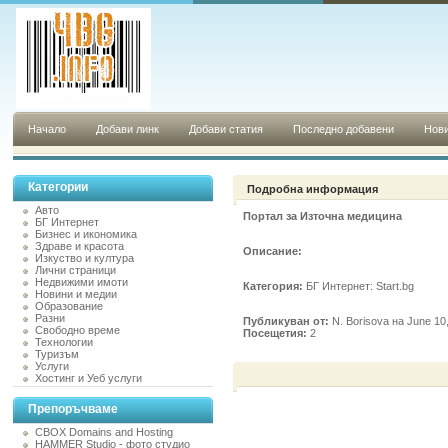
Начало
Добави линк
Добави статия
Последно добавени
Нови
Категории
Подробна информация
Авто
Портал за Източна медицина
БГ Интернет
Бизнес и икономика
Здраве и красота
Описание:
Изкуство и култура
Лични страници
Недвижими имоти
Категория:
БГ Интернет: Start.bg
Новини и медии
Образование
Разни
Публикуван от:
N. Borisova на June 10
Свободно време
Посещетия:
2
Технологии
Туризъм
Услуги
Хостинг и Уеб услуги
Препоръчваме
CBOX Domains and Hosting
HAMMER Studio - фото студио