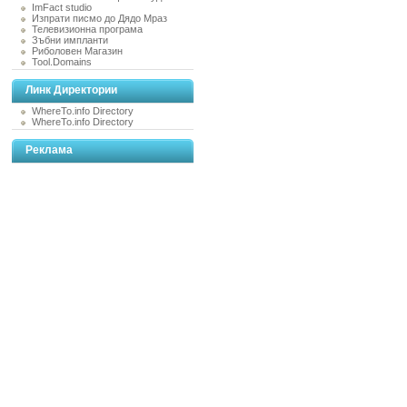
ImFact studio
Изпрати писмо до Дядо Мраз
Телевизионна програма
Зъбни импланти
Риболовен Магазин
Tool.Domains
Линк Директории
WhereTo.info Directory
WhereTo.info Directory
Реклама