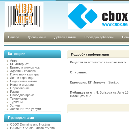
Начало
Добави линк
Добави статия
Последно добавени
Нови
Категории
Подробна информация
Авто
Рецепти за ястия със свинско месо
БГ Интернет
Бизнес и икономика
Здраве и красота
Описание:
Изкуство и култура
Лични страници
Недвижими имоти
Категория:
БГ Интернет: Start.bg
Новини и медии
Образование
Разни
Публикуван от:
N. Borisova на June 18
Свободно време
Посещетия:
2
Технологии
Туризъм
Услуги
Хостинг и Уеб услуги
Препоръчваме
CBOX Domains and Hosting
HAMMER Studio - фото студио