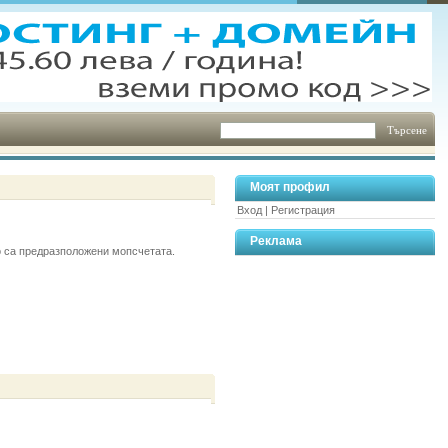
Моят профил
Вход
|
Регистрация
Реклама
о са предразположени мопсчетата.