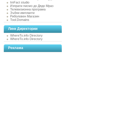
ImFact studio
Изпрати писмо до Дядо Мраз
Телевизионна програма
Зъбни импланти
Риболовен Магазин
Tool.Domains
Линк Директории
WhereTo.info Directory
WhereTo.info Directory
Реклама