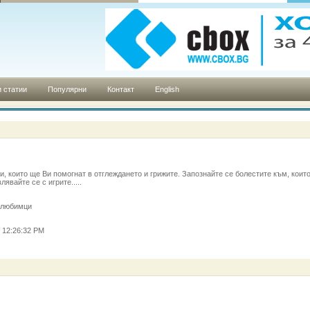
 статии
Популярни
Контакт
English
, които ще Ви помогнат в отглеждането и грижите. Запознайте се болестите към, коит
явайте се с игрите.....
 любимци
2 12:26:32 PM