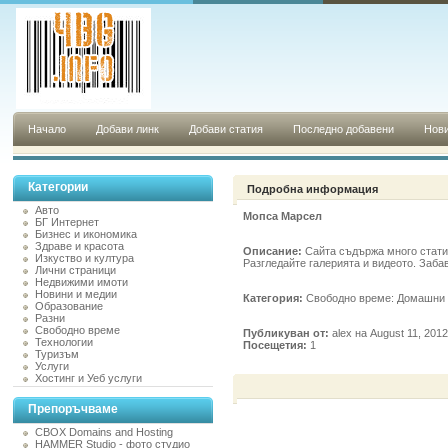
Начало
Добави линк
Добави статия
Последно добавени
Нови
Категории
Подробна информация
Авто
Мопса Марсел
БГ Интернет
Бизнес и икономика
Здраве и красота
Описание:
Сайта съдържа много статии
Изкуство и култура
Разгледайте галерията и видеото. Забавл
Лични страници
Недвижими имоти
Новини и медии
Категория:
Свободно време: Домашни
Образование
Разни
Свободно време
Публикуван от:
alex на August 11, 201
Технологии
Посещетия:
1
Туризъм
Услуги
Хостинг и Уеб услуги
Препоръчваме
CBOX Domains and Hosting
HAMMER Studio - фото студио