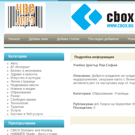
Начало
Добави линк
Добави статия
Последно добавени
Нови
Категории
Подробна информация
Авто
Учебен Център Рая София
БГ Интернет
Бизнес и икономика
Здраве и красота
Описание:
Доброто владеене на чужди
Изкуство и култура
недоразумения, свързани както с бизне
Лични страници
активната реч се насърчава още от пър
Недвижими имоти
Новини и медии
Образование
Категория:
Образование: Училища
Разни
Свободно време
Технологии
Публикуван от:
Георги на September 0
Туризъм
Посещетия:
0
Услуги
Хостинг и Уеб услуги
Препоръчваме
CBOX Domains and Hosting
HAMMER Studio - фото студио