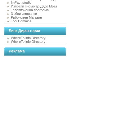
ImFact studio
Изпрати писмо до Дядо Мраз
Телевизионна програма
Зъбни импланти
Риболовен Магазин
Tool.Domains
Линк Директории
WhereTo.info Directory
WhereTo.info Directory
Реклама