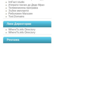
ImFact studio
Изпрати писмо до Дядо Мраз
Телевизионна програма
Зъбни импланти
Риболовен Магазин
Tool.Domains
Линк Директории
WhereTo.info Directory
WhereTo.info Directory
Реклама