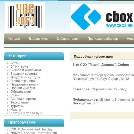
Начало
Добави линк
Добави статия
Последно добавени
Нови
Категории
Подробна информация
Авто
3-то СОУ "Марин Дринов", София
БГ Интернет
Бизнес и икономика
Здраве и красота
Описание:
3-то средно общоообразова
Изкуство и култура
"Илинден", ул. "Хайдут Сидер", № 12
Лични страници
Недвижими имоти
Новини и медии
Категория:
Образование: Училища
Образование
Разни
Свободно време
Публикуван от:
Mincho на November 18
Технологии
Посещетия:
0
Туризъм
Услуги
Хостинг и Уеб услуги
Препоръчваме
CBOX Domains and Hosting
HAMMER Studio - фото студио