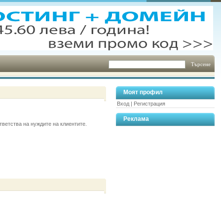
Моят профил
Вход
|
Регистрация
Реклама
тветства на нуждите на клиентите.