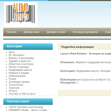
Начало
Добави линк
Добави статия
Последно добавени
Нови
Категории
Подробна информация
Авто
Lazar's Real Estates - Агенция за н
БГ Интернет
Бизнес и икономика
Здраве и красота
Описание:
Фирмата поддържа ексклузив
Изкуство и култура
Лични страници
Недвижими имоти
Категория:
Недвижими имоти: Агенции
Новини и медии
Образование
Разни
Публикуван от:
lazarsseo на March 14,
Свободно време
Посещетия:
1
Технологии
Туризъм
Услуги
Хостинг и Уеб услуги
Препоръчваме
CBOX Domains and Hosting
HAMMER Studio - фото студио