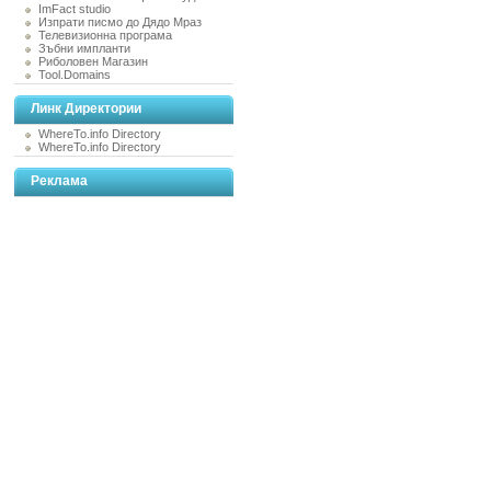
ImFact studio
Изпрати писмо до Дядо Мраз
Телевизионна програма
Зъбни импланти
Риболовен Магазин
Tool.Domains
Линк Директории
WhereTo.info Directory
WhereTo.info Directory
Реклама