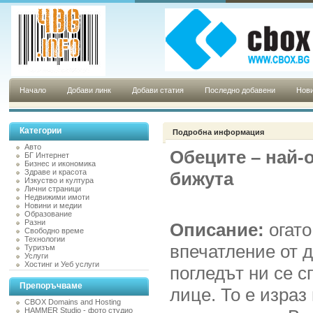
Начало
Добави линк
Добави статия
Последно добавени
Нови
Категории
Подробна информация
Авто
Обеците – най-
БГ Интернет
Бизнес и икономика
Здраве и красота
бижута
Изкуство и култура
Лични страници
Недвижими имоти
Новини и медии
Образование
Разни
Описание:
огато
Свободно време
Технологии
впечатление от 
Туризъм
Услуги
Хостинг и Уеб услуги
погледът ни се с
Препоръчваме
лице. То е израз
CBOX Domains and Hosting
HAMMER Studio - фото студио