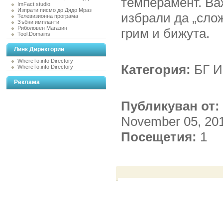
темперамент. Ва
ImFact studio
Изпрати писмо до Дядо Мраз
избрали да „слож
Телевизионна програма
Зъбни импланти
Риболовен Магазин
грим и бижута.
Tool.Domains
Линк Директории
WhereTo.info Directory
Категория:
БГ И
WhereTo.info Directory
Реклама
Публикуван от:
November 05, 20
Посещетия:
1