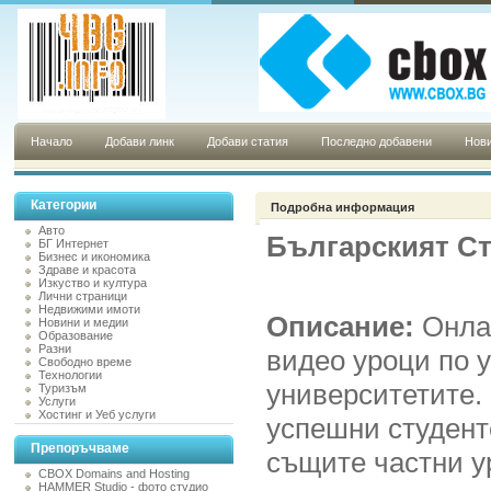
Начало
Добави линк
Добави статия
Последно добавени
Нови
Категории
Подробна информация
Авто
Българският С
БГ Интернет
Бизнес и икономика
Здраве и красота
Изкуство и култура
Лични страници
Недвижими имоти
Описание:
Онла
Новини и медии
Образование
Разни
видео уроци по 
Свободно време
Технологии
университетите.
Туризъм
Услуги
Хостинг и Уеб услуги
успешни студент
Препоръчваме
същите частни у
CBOX Domains and Hosting
HAMMER Studio - фото студио