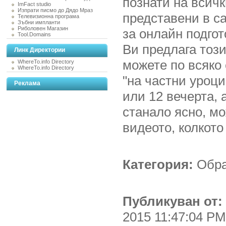
познати на всичк
ImFact studio
Изпрати писмо до Дядо Мраз
представени в с
Телевизионна програма
Зъбни импланти
Риболовен Магазин
за онлайн подгот
Tool.Domains
Ви предлага този
Линк Директории
можете по всяко
WhereTo.info Directory
WhereTo.info Directory
"на частни уроци
Реклама
или 12 вечерта, 
станало ясно, м
видеото, колкото
Категория:
Обра
Публикуван от:
2015 11:47:04 PM