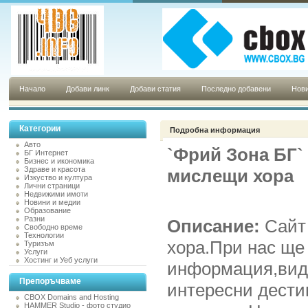
Начало
Добави линк
Добави статия
Последно добавени
Нови
Категории
Подробна информация
Авто
`Фрий Зона БГ` 
БГ Интернет
Бизнес и икономика
Здраве и красота
мислещи хора
Изкуство и култура
Лични страници
Недвижими имоти
Новини и медии
Образование
Разни
Описание:
Сайт
Свободно време
Технологии
хора.При нас ще
Туризъм
Услуги
Хостинг и Уеб услуги
информация,вид
Препоръчваме
интересни дести
CBOX Domains and Hosting
HAMMER Studio - фото студио