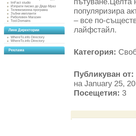
пътуване.Целта н
ImFact studio
Изпрати писмо до Дядо Мраз
популяризира ак
Телевизионна програма
Зъбни импланти
Риболовен Магазин
– все по-същест
Tool.Domains
лайфстайл.
Линк Директории
WhereTo.info Directory
WhereTo.info Directory
Категория:
Своб
Реклама
Публикуван от:
на January 25, 2
Посещетия:
3