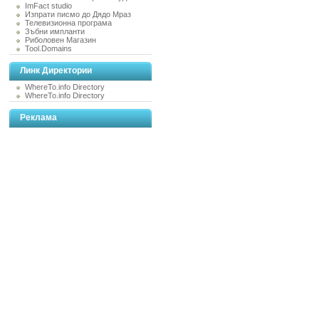
ImFact studio
Изпрати писмо до Дядо Мраз
Телевизионна програма
Зъбни импланти
Риболовен Магазин
Tool.Domains
Линк Директории
WhereTo.info Directory
WhereTo.info Directory
Реклама