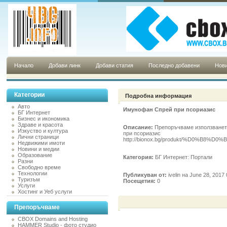
Начало
Добави линк
Добави статия
Последно добавени
Нови
Категории
Подробна информация
Авто
Имунофан Спрей при псориазис
БГ Интернет
Бизнес и икономика
Здраве и красота
Описание:
Препоръчваме използванет
Изкуство и култура
при псориазис
Лични страници
http://bionox.bg/produkt/%D0%B
Недвижими имоти
Новини и медии
Образование
Категория:
БГ Интернет: Портали
Разни
Свободно време
Технологии
Публикуван от:
ivelin на June 28, 2017
Туризъм
Посещетия:
0
Услуги
Хостинг и Уеб услуги
Препоръчваме
CBOX Domains and Hosting
HAMMER Studio - фото студио