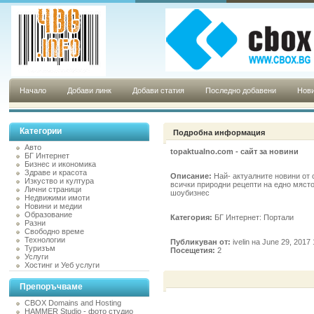
Начало
Добави линк
Добави статия
Последно добавени
Нови
Категории
Подробна информация
Авто
topaktualno.com - сайт за новини
БГ Интернет
Бизнес и икономика
Здраве и красота
Описание:
Най- актуалните новини от 
Изкуство и култура
всички природни рецепти на едно място
Лични страници
шоубизнес
Недвижими имоти
Новини и медии
Образование
Категория:
БГ Интернет: Портали
Разни
Свободно време
Технологии
Публикуван от:
ivelin на June 29, 2017
Туризъм
Посещетия:
2
Услуги
Хостинг и Уеб услуги
Препоръчваме
CBOX Domains and Hosting
HAMMER Studio - фото студио