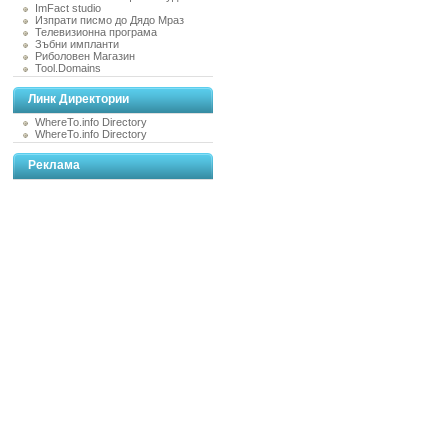
ImFact studio
Изпрати писмо до Дядо Мраз
Телевизионна програма
Зъбни импланти
Риболовен Магазин
Tool.Domains
Линк Директории
WhereTo.info Directory
WhereTo.info Directory
Реклама