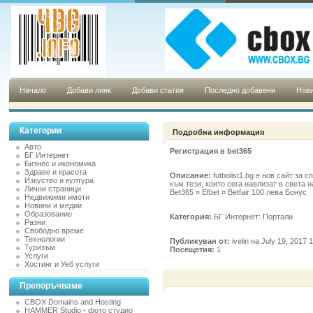
Начало
Добави линк
Добави статия
Последно добавени
Нови
Категории
Подробна информация
Авто
Регистрация в bet365
БГ Интернет
Бизнес и икономика
Здраве и красота
Описание:
futbolist1.bg е нов сайт за
Изкуство и култура
към тези, които сега навлизат в света 
Лични страници
Bet365 ¤ Efbet ¤ Betfair 100 лева Бонус
Недвижими имоти
Новини и медии
Образование
Категория:
БГ Интернет: Портали
Разни
Свободно време
Технологии
Публикуван от:
ivelin на July 19, 2017 
Туризъм
Посещетия:
1
Услуги
Хостинг и Уеб услуги
Препоръчваме
CBOX Domains and Hosting
HAMMER Studio - фото студио