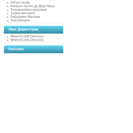
ImFact studio
Изпрати писмо до Дядо Мраз
Телевизионна програма
Зъбни импланти
Риболовен Магазин
Tool.Domains
Линк Директории
WhereTo.info Directory
WhereTo.info Directory
Реклама