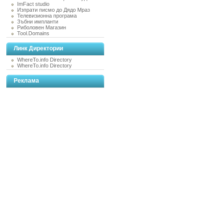
ImFact studio
Изпрати писмо до Дядо Мраз
Телевизионна програма
Зъбни импланти
Риболовен Магазин
Tool.Domains
Линк Директории
WhereTo.info Directory
WhereTo.info Directory
Реклама