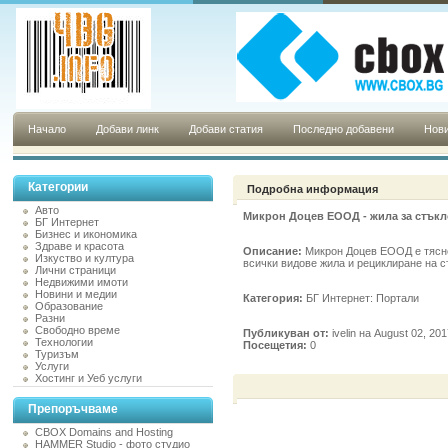
Начало
Добави линк
Добави статия
Последно добавени
Нови
Категории
Подробна информация
Авто
Микрон Доцев ЕООД - жила за стък
БГ Интернет
Бизнес и икономика
Здраве и красота
Описание:
Микрон Доцев ЕООД е тясно
Изкуство и култура
всички видове жила и рециклиране на 
Лични страници
Недвижими имоти
Новини и медии
Категория:
БГ Интернет: Портали
Образование
Разни
Свободно време
Публикуван от:
ivelin на August 02, 20
Технологии
Посещетия:
0
Туризъм
Услуги
Хостинг и Уеб услуги
Препоръчваме
CBOX Domains and Hosting
HAMMER Studio - фото студио