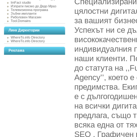
Специализирани 
ImFact studio
Изпрати писмо до Дядо Мраз
цялостни дигита
Телевизионна програма
Зъбни импланти
Риболовен Магазин
за вашият бизнес
Tool.Domains
Успехът ни се д
Линк Директории
висококачествен
WhereTo.info Directory
WhereTo.info Directory
индивидуалния п
Реклама
наши клиенти. П
до статута на ,,Fu
Agency’’, което е
предимства. Еки
е с дългогодише
на всички дигита
предлага, също 
всяка една от тя
SEO , Графичен 