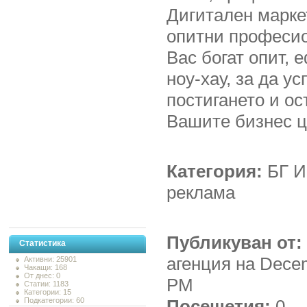
Дигитален марке
опитни професио
Вас богат опит, 
ноу-хау, за да у
постигането и о
Вашите бизнес ц
Категория:
БГ И
реклама
Публикуван от:
Статистика
агенция на Decem
Активни: 25901
Чакащи: 168
От днес: 0
PM
Статии: 1183
Категории: 15
Подкатегории: 60
Посещетия:
0