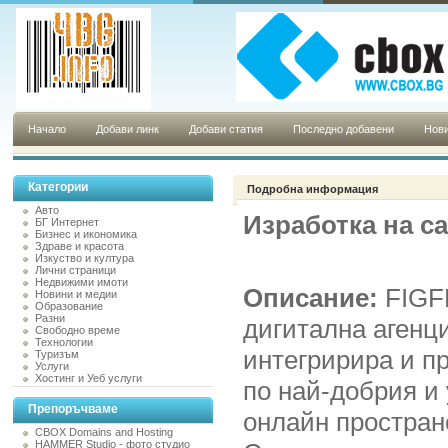
Начало
Добави линк
Добави статия
Последно добавени
Нови
Категории
Подробна информация
Авто
Изработка на с
БГ Интернет
Бизнес и икономика
Здраве и красота
Изкуство и култура
Лични страници
Недвижими имоти
Описание:
FIGF
Новини и медии
Образование
Разни
дигитална агенци
Свободно време
Технологии
интегририра и п
Туризъм
Услуги
Хостинг и Уеб услуги
по най-добрия и
Препоръчваме
онлайн простран
CBOX Domains and Hosting
HAMMER Studio - фото студио