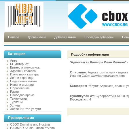
Начало
Добави линк
Добави статия
Последно добавени
Нови
Категории
Подробна информация
Авто
'Адвокатска Кантора Иван Иванов' -
БГ Интернет
Бизнес и икономика
Здраве и красота
Описание:
Адвокатски услуги - адвока
Изкуство и култура
Иванов Сайт: www.kantoraivanov.com
Лични страници
Недвижими имоти
Новини и медии
Категория:
Услуги: Адвокати, правни у
Образование
Разни
Свободно време
Публикуван от:
СуперХостинг.БГ ООД н
Технологии
Посещетия:
4
Туризъм
Услуги
Хостинг и Уеб услуги
Препоръчваме
CBOX Domains and Hosting
HAMMER Studio - фото студио