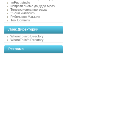
ImFact studio
Изпрати писмо до Дядо Мраз
Телевизионна програма
Зъбни импланти
Риболовен Магазин
Tool.Domains
Линк Директории
WhereTo.info Directory
WhereTo.info Directory
Реклама