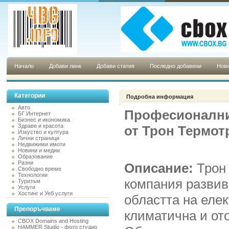
Начало
Добави линк
Добави статия
Последно добавени
Нови
Категории
Подробна информация
Авто
Професионални
БГ Интернет
Бизнес и икономика
Здраве и красота
от Трон Термот
Изкуство и култура
Лични страници
Недвижими имоти
Новини и медии
Образование
Разни
Описание:
Трон
Свободно време
Технологии
компания развив
Туризъм
Услуги
Хостинг и Уеб услуги
областта на елек
Препоръчваме
климатична и от
CBOX Domains and Hosting
HAMMER Studio - фото студио