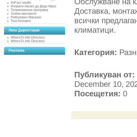
Обслужване на к
ImFact studio
Изпрати писмо до Дядо Мраз
Доставка, монта
Телевизионна програма
Зъбни импланти
Риболовен Магазин
всички предлага
Tool.Domains
климатици.
Линк Директории
WhereTo.info Directory
WhereTo.info Directory
Категория:
Разн
Реклама
Публикуван от:
December 10, 20
Посещетия:
0