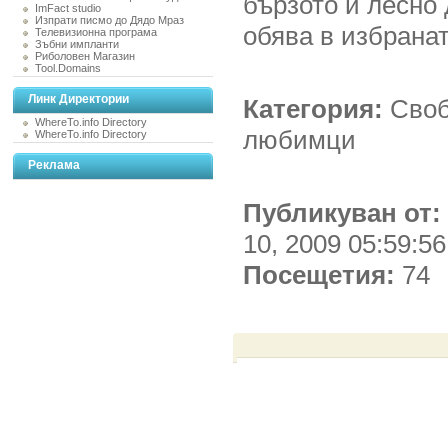
бързото и лесно
ImFact studio
Изпрати писмо до Дядо Мраз
обява в избранат
Телевизионна програма
Зъбни импланти
Риболовен Магазин
Tool.Domains
Линк Директории
Категория:
Своб
WhereTo.info Directory
любимци
WhereTo.info Directory
Реклама
Публикуван от:
10, 2009 05:59:5
Посещетия:
74