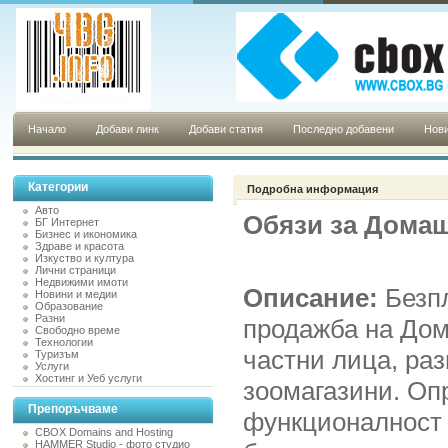
Начало
Добави линк
Добави статия
Последно добавени
Нови
Категории
Подробна информация
Авто
Обязи за Дома
БГ Интернет
Бизнес и икономика
Здраве и красота
Изкуство и култура
Лични страници
Недвижими имоти
Описание:
Безп
Новини и медии
Образование
Разни
продажба на До
Свободно време
Технологии
частни лица, ра
Туризъм
Услуги
Хостинг и Уеб услуги
зоомагазини. Оп
Препоръчваме
функционалност 
CBOX Domains and Hosting
HAMMER Studio - фото студио