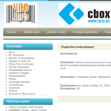
Начало
Добави линк
Добави статия
Последно добавени
Нови
Категории
Подробна информация
Авто
kuchetata-mi
БГ Интернет
Бизнес и икономика
Здраве и красота
Описание:
всичко за кучето,кучета по
Изкуство и култура
цяла България,информация,породи,нал
Лични страници
куче
Недвижими имоти
Новини и медии
Образование
Категория:
Свободно време: Домашни
Разни
Свободно време
Технологии
Публикуван от:
diana на May 23, 2009 
Туризъм
Посещетия:
36
Услуги
Хостинг и Уеб услуги
Препоръчваме
CBOX Domains and Hosting
HAMMER Studio - фото студио