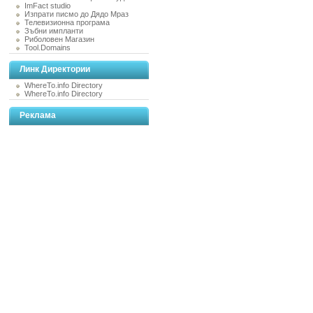
ImFact studio
Изпрати писмо до Дядо Мраз
Телевизионна програма
Зъбни импланти
Риболовен Магазин
Tool.Domains
Линк Директории
WhereTo.info Directory
WhereTo.info Directory
Реклама