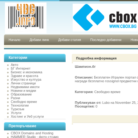
Начало
Добави линк
Добави статия
Последно добавени
Нови
Категории
Подробна информация
Авто
Шампион.бг
БГ Интернет
Бизнес и икономика
Здраве и красота
Описание:
Безплатен Игрален портал 
Изкуство и култура
награди безплатно rossignol предметни
Лични страници
Недвижими имоти
Новини и медии
Категория:
Свободно време
Образование
Разни
Свободно време
Публикуван от:
Lubo на November 25, 
Технологии
Посещетия:
0
Туризъм
Услуги
Хостинг и Уеб услуги
Препоръчваме
CBOX Domains and Hosting
HAMMER Studio - фото студио