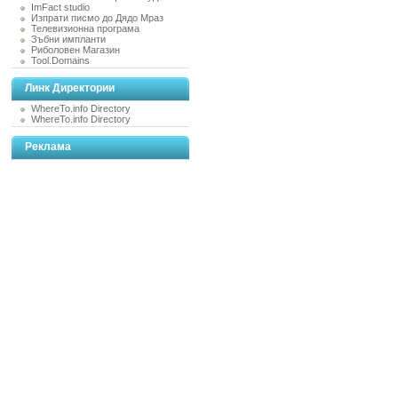
ImFact studio
Изпрати писмо до Дядо Мраз
Телевизионна програма
Зъбни импланти
Риболовен Магазин
Tool.Domains
Линк Директории
WhereTo.info Directory
WhereTo.info Directory
Реклама