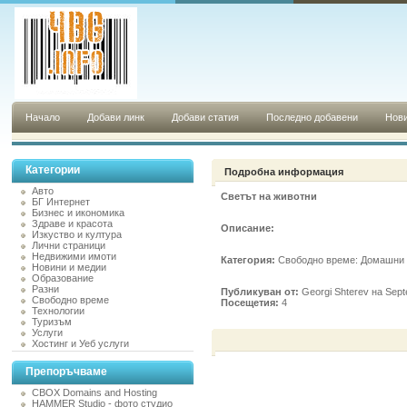
Начало
Добави линк
Добави статия
Последно добавени
Нови
Категории
Подробна информация
Авто
Светът на животни
БГ Интернет
Бизнес и икономика
Здраве и красота
Описание:
Изкуство и култура
Лични страници
Недвижими имоти
Категория:
Свободно време: Домашни
Новини и медии
Образование
Разни
Публикуван от:
Georgi Shterev на Sept
Свободно време
Посещетия:
4
Технологии
Туризъм
Услуги
Хостинг и Уеб услуги
Препоръчваме
CBOX Domains and Hosting
HAMMER Studio - фото студио