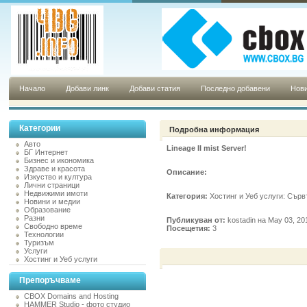
Начало
Добави линк
Добави статия
Последно добавени
Нови
Категории
Подробна информация
Авто
Lineage II mist Server!
БГ Интернет
Бизнес и икономика
Здраве и красота
Описание:
Изкуство и култура
Лични страници
Недвижими имоти
Категория:
Хостинг и Уеб услуги: Сърв
Новини и медии
Образование
Разни
Публикуван от:
kostadin на May 03, 20
Свободно време
Посещетия:
3
Технологии
Туризъм
Услуги
Хостинг и Уеб услуги
Препоръчваме
CBOX Domains and Hosting
HAMMER Studio - фото студио