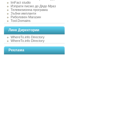
ImFact studio
Изпрати писмо до Дядо Мраз
Телевизионна програма
Зъбни импланти
Риболовен Магазин
Tool.Domains
Линк Директории
WhereTo.info Directory
WhereTo.info Directory
Реклама