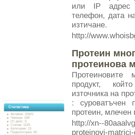
или IP адрес 
телефон, дата н
изтичане.
http://www.whois
Протеин мно
протеинова 
Протеиновите м
продукт, койт
източника на про
: суроватъчен п
Статистика
протеин, млечен 
Активни: 25901
Чакащи: 168
http://xn--80aaalv
От днес: 0
Статии: 1183
Категории: 15
proteinovi-matric
Подкатегории: 60