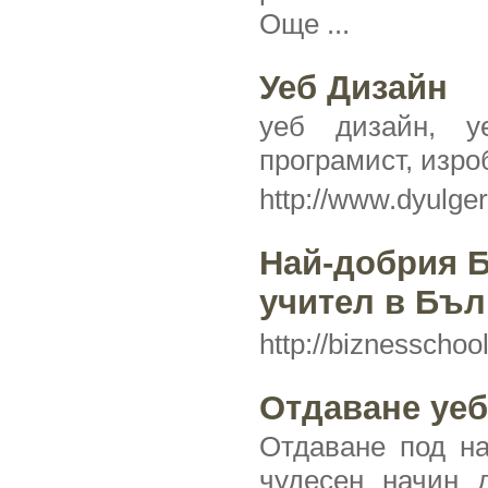
Още ...
Уеб Дизайн
уеб дизайн, у
програмист, изро
http://www.dyulge
Най-добрия 
учител в Бъл
http://biznesschoo
Отдаване уеб
Отдаване под на
чудесен начин д