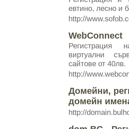
евтино, лесно и 
http://www.sofob
WebConnect
Регистрация н
виртуални сър
сайтове от 40лв.
http://www.webco
Домейни, рег
домейн имен
http://domain.bulh