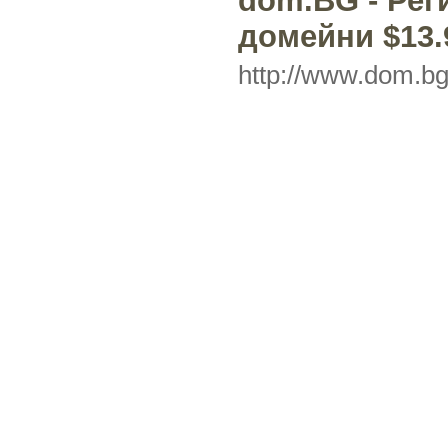
dom.BG - Рег
домейни $13.
http://www.dom.bg