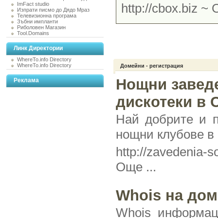
ImFact studio
http://cbox.biz ~
О
Изпрати писмо до Дядо Мраз
Телевизионна програма
Зъбни импланти
Риболовен Магазин
Tool.Domains
Линк Директории
WhereTo.info Directory
WhereTo.info Directory
Домейни - регистрация
Нощни заведе
Реклама
дискотеки в
Най добрите и п
нощни клубове в
http://zavedenia-s
Още ...
Whois на дом
Whois информац