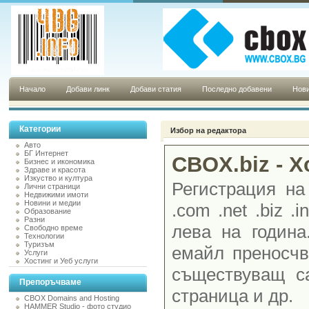
Начало
Добави линк
Добави статия
Последно добавени
Нови
Категории
Избор на редактора
Авто
БГ Интернет
CBOX.biz - 
Бизнес и икономика
Здраве и красота
Изкуство и култура
Регистрация на
Лични страници
Недвижими имоти
Новини и медии
.com .net .biz .i
Образование
Разни
лева на година
Свободно време
Технологии
Туризъм
емайл преносчв
Услуги
Хостинг и Уеб услуги
съществуващ са
Препоръчваме
страница и др.
CBOX Domains and Hosting
HAMMER Studio - фото студио