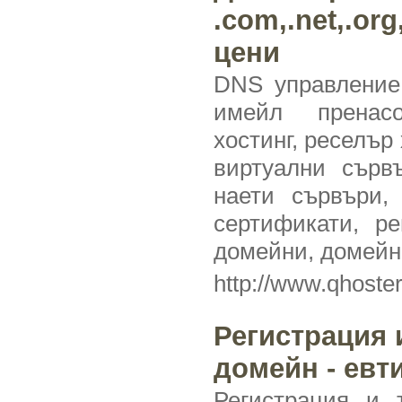
.com,.net,.org
цени
DNS управление,
имейл пренасо
хостинг, реселър 
виртуални сървъ
наети сървъри,
сертификати, ре
домейни, домейн
http://www.qhoste
Регистрация 
домейн - евт
Регистрация и 