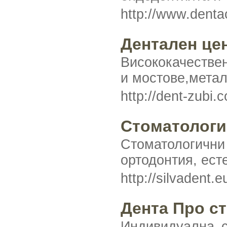
http://www.denta
Дентален це
Висококачествен
и мостове,мета
http://dent-zubi.
Стоматологи
Стоматологични
ортодонтия, ест
http://silvadent.
Дента Про с
Индивидуална с