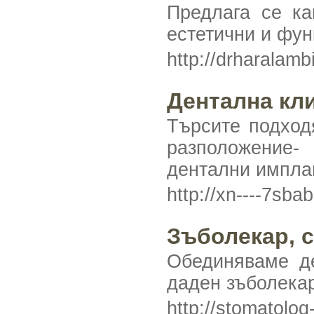
Предлага се ка
естетични и фун
http://drharalam
Дентална кл
Търсите подход
разположение-
дентални импла
http://xn----7sb
Зъболекар, с
Обединяваме д
даден зъболекар
http://stomatolo