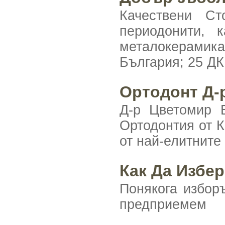
Качествени Ст
периодонити, 
металокерамик
България; 25 ДК
Ортодонт Д-
Д-р Цветомир 
Ортодонтия от К
от най-елитните
Как Да Избе
Понякога избор
предприемем