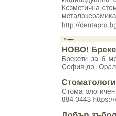
Козметична стом
металокерамика
http://dentapro.b
Статии
НОВО! Брекет
Брекети за 6 м
София до „Оралн
Стоматологи
Стоматологичен 
884 0443 https:
Добър зъбол