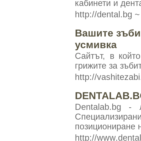
кабинети и ден
http://dental.bg 
Вашите зъби.
усмивка
Сайтът, в койт
грижите за зъбит
http://vashitezab
DENTALAB.BG
Dentalab.bg -
Специализирани
позициониране н
http://www.denta