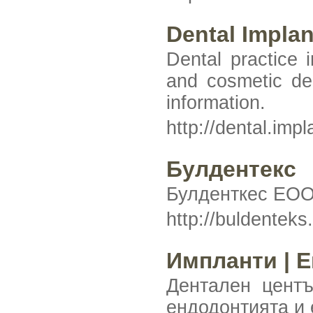
Dental Implan
Dental practice i
and cosmetic den
information.
http://dental.imp
Булдентекс
Булденткес ЕООД
http://buldenteks
Импланти | Е
Дентален цент
ендодонтията и 