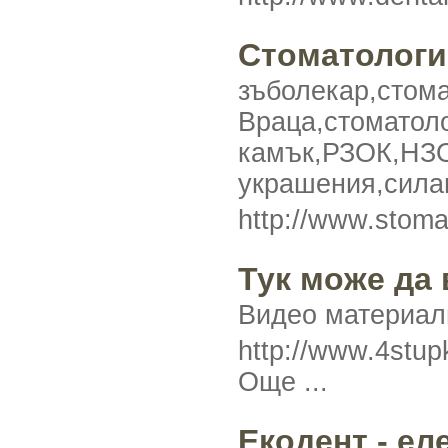
Стоматологи
зъболекар,сто
Враца,ст
камък,РЗОК,НЗО
украшения,сила
http://www.stom
Тук може да 
Видео материали
http://www.4stup
Още ...
Екодент - ел