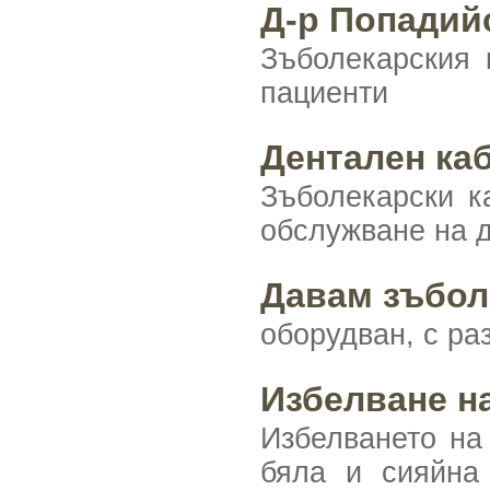
Д-р Попадий
Зъболекарския 
пациенти
Дентален ка
Зъболекарски к
обслужване на д
Давам зъбол
оборудван, с р
Избелване н
Избелването на
бяла и сияйна