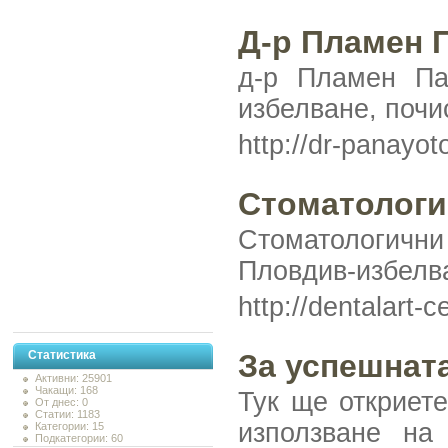
Д-р Пламен 
д-р Пламен Па
избелване, почи
http://dr-panayot
Стоматологи
Стоматологични
Пловдив-избелв
http://dentalart-
Статистика
За успешнат
Активни: 25901
Чакащи: 168
Тук ще откриет
От днес: 0
Статии: 1183
използване на
Категории: 15
Подкатегории: 60