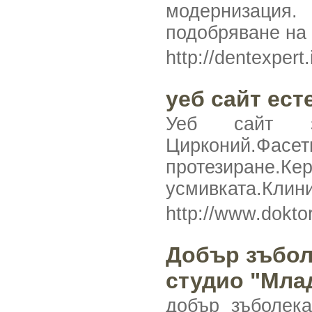
модернизация.
подобряване на 
http://dentexpert
уеб сайт ест
Уеб сайт за
Цирконий.Фас
протезиране.
усмивката.Клини
http://www.dokto
Добър зъболе
студио "Мла
добър зъболека