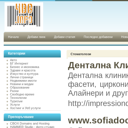
Начало
Добави линк
Добави статия
Последно добавени
Нови
Категории
Стоматолози
Авто
Дентална Кли
БГ Интернет
Бизнес и икономика
Здраве и красота
Дентална клиник
Изкуство и култура
Лични страници
Недвижими имоти
фасети, циркони
Новини и медии
Образование
Алайнери и друг
Разни
Свободно време
Технологии
http://impressio
Туризъм
Услуги
Хостинг и Уеб услуги
Препоръчваме
www.sofiado
CBOX Domains and Hosting
HAMMER Studio - фото студио