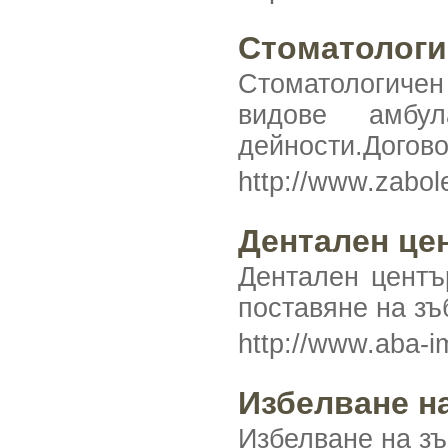
Стоматологи
Стоматологичен
видове амбула
дейности.Догово
http://www.zabol
Дентален це
Дентален центъ
поставяне на зъ
http://www.aba-i
Избелване н
Избелване на зъ