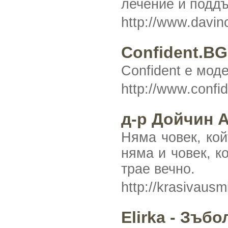
лечение и поддъ
http://www.davin
Confident.BG
Confident e мод
http://www.confi
д-р Дойчин 
Няма човек, кой
няма и човек, к
трае вечно.
http://krasivaus
Elirka - Зъб