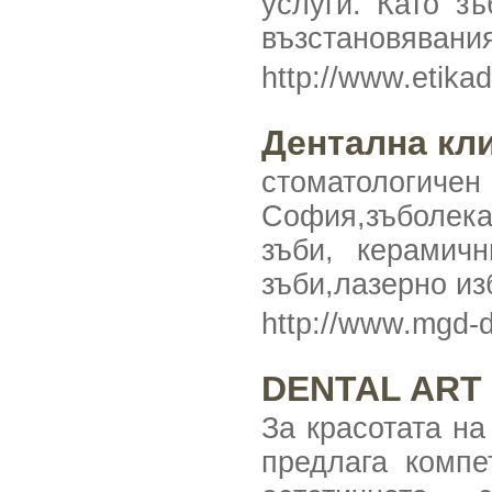
услуги. Като з
възстановявания
http://www.etika
Дентална кли
стоматологич
София,зъболека
зъби, керамич
зъби,лазерно из
http://www.mgd-
DENTAL ART 
За красотата н
предлага компе