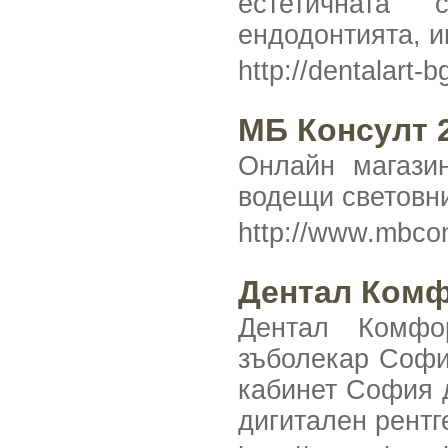
естетичната с
ендодонтията, и
http://dentalart-b
МБ Консулт 
Онлайн магази
водещи световн
http://www.mbco
Дентал Комф
Дентал Комфор
зъболекар София
кабинет София 
дигитален рентг