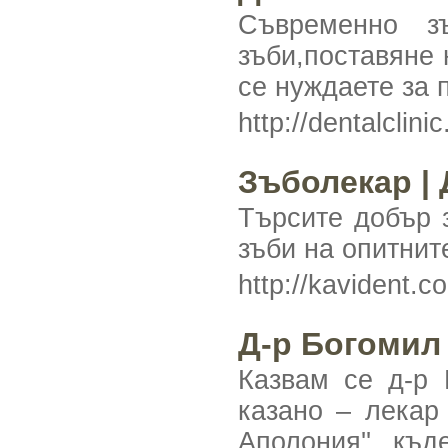
Съвременно з
зъби,поставяне 
се нуждаете за 
http://dentalclini
Зъболекар |
Търсите добър 
зъби на опитнит
http://kavident.c
Д-р Богомил 
Казвам се д-р 
казано – лекар
Аполония'', къ