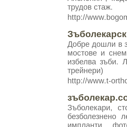
трудов стаж.
http://www.bogo
Зъболекарски
Добре дошли в з
мостове и снем
избелва зъби. 
трейнери)
http://www.t-ort
зъболекар.c
Зъболекари, ст
безболезнено л
импланти, фо