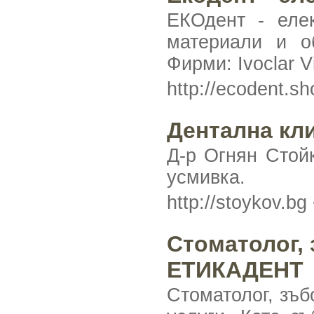
ЕКОдент - елек
материали и о
Фирми: Ivoclar Vi
http://ecodent.s
Дентална кл
Д-р Огнян Стой
усмивка.
http://stoykov.bg
Стоматолог,
ЕТИКАДЕНТ
Стоматолог, зъ