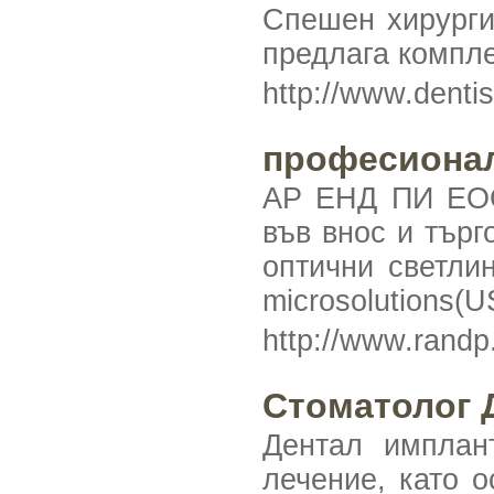
Спешен хирурги
предлага компле
http://www.denti
професионал
АР ЕНД ПИ ЕОО
във внос и тър
оптични светли
microsolutions(U
http://www.randp
Стоматолог Д
Дентал имплан
лечение, като 