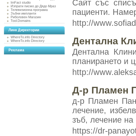
Сайт със списъ
ImFact studio
Изпрати писмо до Дядо Мраз
пациенти. Наме
Телевизионна програма
Зъбни импланти
Риболовен Магазин
http://www.sofia
Tool.Domains
Линк Директории
WhereTo.info Directory
Дентална Кл
WhereTo.info Directory
Дентална Клини
Реклама
планирането и ц
http://www.alek
Д-р Пламен 
д-р Пламен Пан
лечение, избел
зъб, лечение на
https://dr-panay