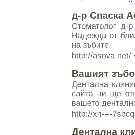
д-р Спаска А
Стоматолог д-
Надежда от близ
на зъбите.
http://asova.net/
Вашият зъбо
Дентална клини
сайта ни ще от
вашето дентално
http://xn----7sb
Дентална кл