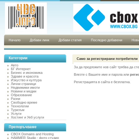
Начало
Добави линк
Добави статия
Последно добавени
Нови
Категории
Само за регистрирани потребители
Авто
За да предложите нов сайт трябва да ст
БГ Интернет
Бизнес и икономика
Влезте с Вашите име и парола или
реги
Здраве и красота
Изкуство и култура
Регистрацията в сайта е безплатна.
Лични страници
Недвижими имоти
Новини и медии
Образование
Разни
Свободно време
Технологии
Туризъм
Услуги
Хостинг и Уеб услуги
Препоръчваме
CBOX Domains and Hosting
HAMMER Studio - фото студио