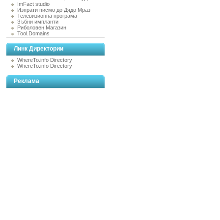
ImFact studio
Изпрати писмо до Дядо Мраз
Телевизионна програма
Зъбни импланти
Риболовен Магазин
Tool.Domains
Линк Директории
WhereTo.info Directory
WhereTo.info Directory
Реклама