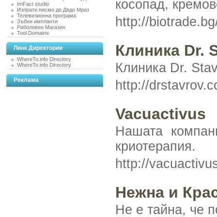
косопад, кремов
ImFact studio
Изпрати писмо до Дядо Мраз
Телевизионна програма
http://biotrade.b
Зъбни импланти
Риболовен Магазин
Tool.Domains
Клиника Dr. S
Линк Директории
WhereTo.info Directory
Клиника Dr. Sta
WhereTo.info Directory
Реклама
http://drstavrov
Vacuactivus
Нашата компани
криотерапия.
http://vacuactiv
Нежна и Кра
Не е тайна, че 