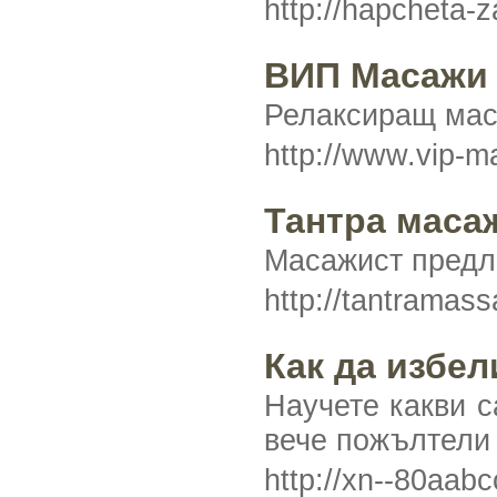
http://hapcheta-z
ВИП Масажи
Релаксиращ мас
http://www.vip-
Тантра маса
Масажист предла
http://tantramas
Как да избел
Научете какви с
вече пожълтели 
http://xn--80aabc