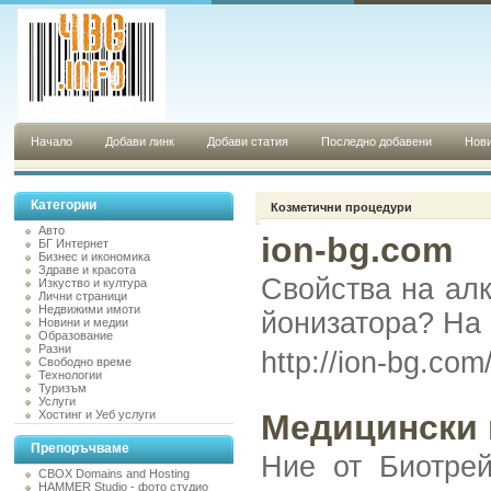
Начало
Добави линк
Добави статия
Последно добавени
Нови
Категории
Козметични процедури
Авто
ion-bg.com
БГ Интернет
Бизнес и икономика
Здраве и красота
Свойства на алк
Изкуство и култура
Лични страници
Недвижими имоти
йонизатора? На 
Новини и медии
Образование
Разни
http://ion-b
Свободно време
Технологии
Туризъм
Услуги
Хостинг и Уеб услуги
Медицински 
Препоръчваме
Ние от Биотрей
CBOX Domains and Hosting
HAMMER Studio - фото студио