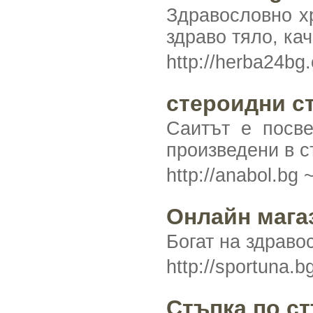
Здравословно хр
здраво тяло, ка
http://herba24b
стероидни с
Саитът е посве
произведени в с
http://anabol.bg 
Онлайн магаз
Богат на здраво
http://sportuna.b
Стъпка по с