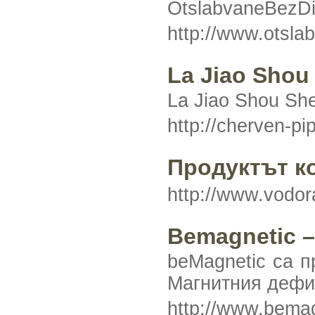
OtslabvaneBezDi
http://www.otsl
La Jiao Shou
La Jiao Shou Sh
http://cherven-p
Продуктът ко
http://www.vodora
Bemagnetic 
beMagnetic са п
Магнитния дефиц
http://www.bema