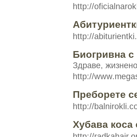
http://oficialnar
Абитуриентк
http://abiturient
Биогривна с 
Здраве, жизненос
http://www.mega
Преборете се
http://balnirokli.
Хубава коса 
http://radka