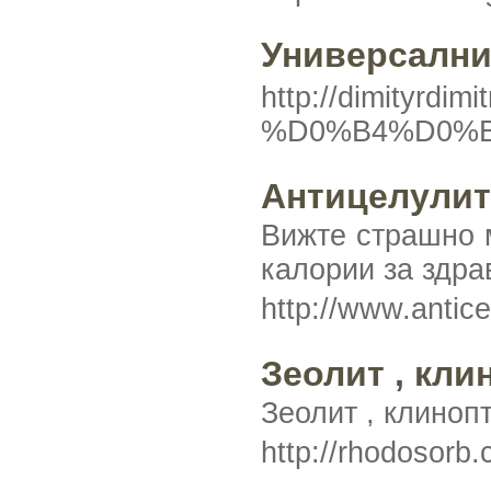
Универсални
http://dimit
%D0%B4%D0%B
Антицелулит
Вижте страшно м
калории за здра
http://www.antice
Зеолит , кли
Зеолит , клиноп
http://rhodosorb