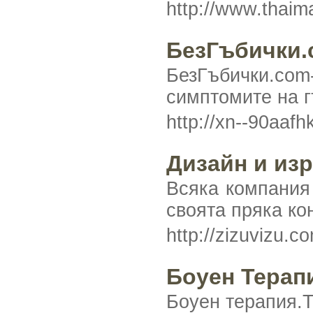
http://www.thai
БезГъбички
БезГъбички.co
симптомите на г
http://xn--90aaf
Дизайн и изр
Всяка компания 
своята пряка ко
http://zizuvizu.c
Боуен Терап
Боуен терапия.Т