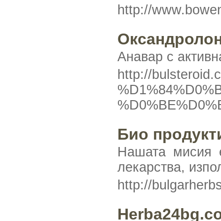
http://www.bowe
Оксандроло
Анавар с активн
http://bulst
%D1%84%D0%B
%D0%BE%D0%B
Био продукти
Нашата мисия е
лекарства, изпо
http://bulgarherb
Herba24bg.c