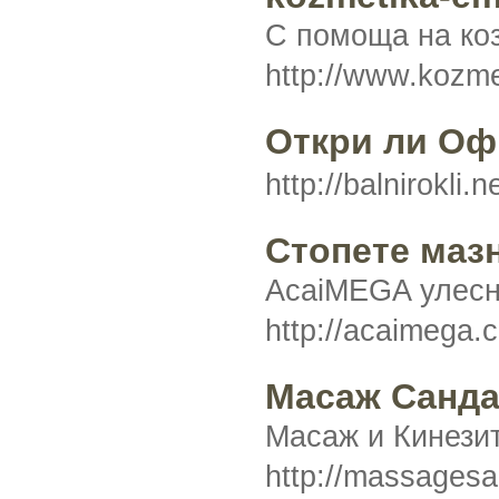
С помоща на коз
http://www.kozm
Откри ли Оф
http://balnirokli
Стопете маз
AcaiMEGA улесня
http://acaimega
Масаж Санда
Масаж и Кинези
http://massages