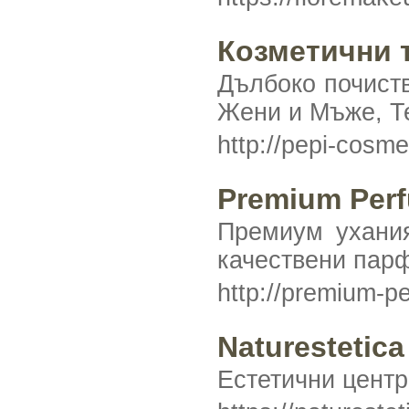
Козметични 
Дълбоко почиств
Жени и Мъже, Т
http://pepi-cosm
Premium Per
Премиум ухания
качествени парф
http://premium-p
Naturestetica
Естетични центр