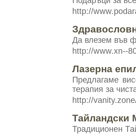
Подаръци за все
http://www.podara
Здравословн
Да влезем във ф
http://www.xn--
Лазерна епил
Предлагаме вис
терапия за чист
http://vanity.zon
Тайландски 
Традиционен Та