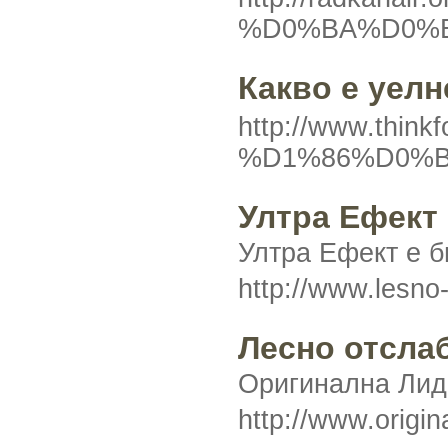
%D0%BA%D0%B
Какво е уелн
http://www.t
%D1%86%D0%B
Ултра Ефект
Ултра Ефект е б
http://www.lesn
Лесно отсла
Оригинална Лида
http://www.origin