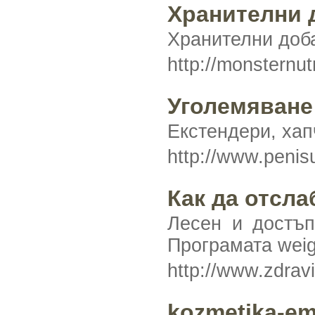
Хранителни д
Хранителни доба
http://monsternut
Уголемяване
Екстендери, хап
http://www.penis
Как да отсла
Лесен и достъп
Програмата weig
http://www.zdra
kozmetika-e