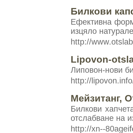
Билкови кап
Ефективна форму
изцяло натурале
http://www.otsla
Lipovon-otsl
Липовон-нови би
http://lipovon.inf
Мейзитанг, О
Билкови хапчета
отслабване на и
http://xn--80age