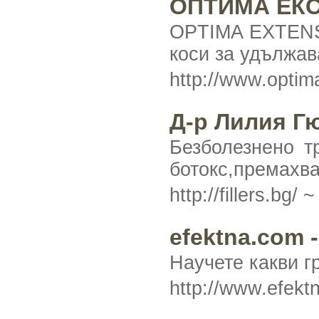
ОПТИМА ЕКСТ
OPTIMA EXTENSI
коси за удължав
http://www.opti
Д-р Лилия Г
Безболезнено т
ботокс,премахва
http://fillers.bg/ 
efektna.com 
Научете какви г
http://www.efekt