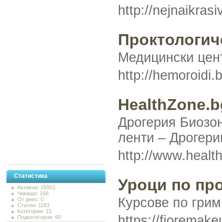
http://nejnaikras
Проктологич
Медицински цент
http://hemoroidi.
HealthZone.b
Дрогерия Биозон
ленти – Дрогери
http://www.healt
Статистика
Уроци по про
Активни: 25901
Чакащи: 168
Курсове по грим
От днес: 0
Статии: 1183
Категории: 15
https://fioremak
Подкатегории: 60