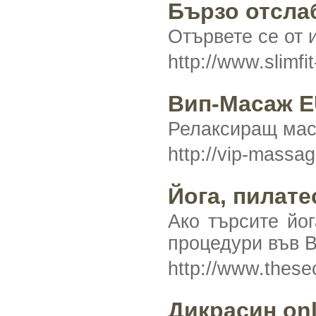
Бързо отслаб
Отървете се от 
http://www.slimfi
Вип-Масаж 
Релаксиращ мас
http://vip-massa
Йога, пилате
Ако търсите йог
процедури във В
http://www.thes
Дикрасин onl