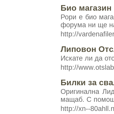
Био магазин 
Рори е био мага
форума ни ще на
http://vardenafi
Липовон Отс
Искате ли да от
http://www.otsla
Билки за св
Оригинална Лид
мащаб. С помощ
http://xn--80ahll.