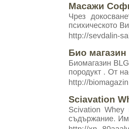
Масажи Соф
Чрез докосван
психическото В
http://sevdal
Био магазин
Биомагазин BLG 
породукт . От н
http://biomagazi
Sciavation W
Scivation Whey
съдържание. Има